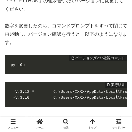
「PY_PYTHON」の値を使いたいバージョンに変更して
ください。
数字を変更したのち、コマンドプロンプトをすべて閉じて
再起動し、バージョン確認を行うと、以下のようになりま
す。
py -0p
 -V:3.12 *        C:\Users\XXXX\AppData\Local\Progr
 -V:3.10          C:\Users\XXXX\AppData\Local\Prog
ただし、環境変数をいじりすぎるとPythonがうまく認識
されなくなったり、再起動が何度も必要になったりと
利用
メニュー
ホーム
検索
トップ
サイドバー